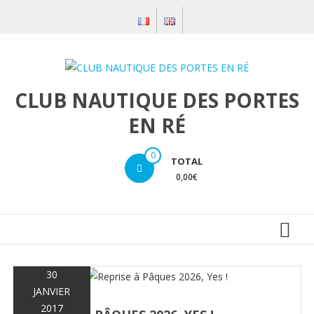
Aller
au
contenu
CLUB NAUTIQUE DES PORTES
EN RÉ
0
TOTAL
0,00€
30
JANVIER
2017